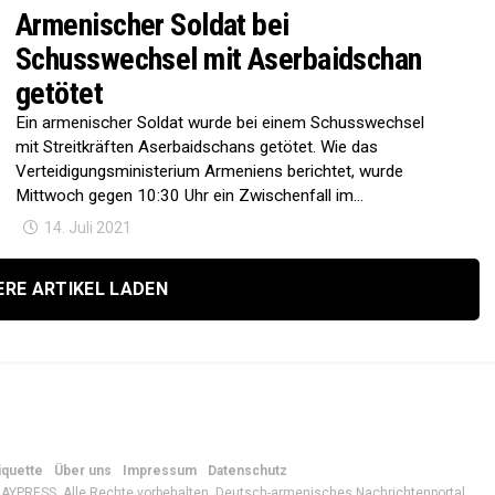
Armenischer Soldat bei
Schusswechsel mit Aserbaidschan
getötet
Ein armenischer Soldat wurde bei einem Schusswechsel
mit Streitkräften Aserbaidschans getötet. Wie das
Verteidigungsministerium Armeniens berichtet, wurde
Mittwoch gegen 10:30 Uhr ein Zwischenfall im...
14. Juli 2021
ERE ARTIKEL LADEN
iquette
Über uns
Impressum
Datenschutz
AYPRESS. Alle Rechte vorbehalten. Deutsch-armenisches Nachrichtenportal.