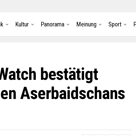
ik
Kultur
Panorama
Meinung
Sport
P
atch bestätigt
hen Aserbaidschans