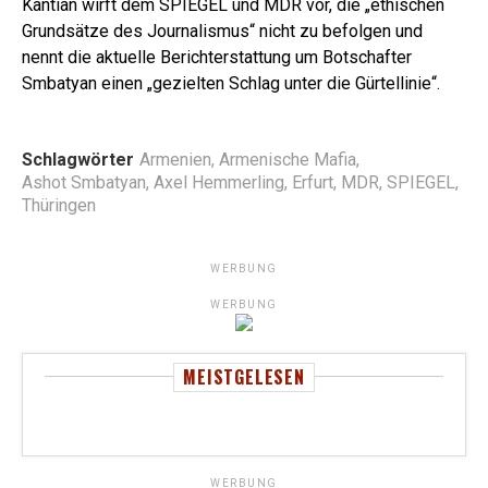
Kantian wirft dem SPIEGEL und MDR vor, die „ethischen
Grundsätze des Journalismus“ nicht zu befolgen und
nennt die aktuelle Berichterstattung um Botschafter
Smbatyan einen „gezielten Schlag unter die Gürtellinie“.
Schlagwörter
Armenien
,
Armenische Mafia
,
Ashot Smbatyan
,
Axel Hemmerling
,
Erfurt
,
MDR
,
SPIEGEL
,
Thüringen
WERBUNG
WERBUNG
MEISTGELESEN
WERBUNG