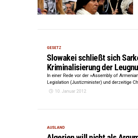
GESETZ
Slowakei schließt sich Sar
Kriminalisierung der Leugn
In einer Rede vor der »Assembly of Armenian
Legislation (Justizminister) und derzeitige C
10. Januar 2012
AUSLAND
Algerien will nicht als Arg