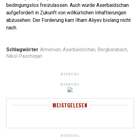
bedingungslos freizulassen. Auch wurde Aserbaidschan
aufgefordert in Zukunft von willkürlichen Inhaftierungen
abzusehen. Der Forderung kam Ilham Aliyev bislang nicht
nach.
Schlagwörter
Armenien
,
Aserbaidschan
,
Bergkarabach
,
Nikol Paschinjan
WERBUNG
WERBUNG
MEISTGELESEN
WERBUNG