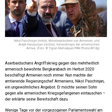
Nikol Paschinjan (mitte), Ministerpräsident von Armenien, und
Arajik Harutjunjan (rechts), Generalmajor der armenischen
Armee. (Foto: © Tigran Mehrabyan/PAN Photo/AP/dp)
Aserbaidschans Angriffskrieg gegen das mehrheitlich
armenisch bewohnte Bergkarabach im Herbst 2020
beschäftigt Armenien noch immer. Nun machte der
amtierende Regierungschef Armeniens, Nikol Paschinjan,
ein ungewöhnliches Angebot. Er möchte seinen Sohn
gegen alle armenischen Kriegsgefangenen eintauschen –
der erklärte seine Bereitschaft dazu.
Wenige Tage vor der vorgezogenen Parlamentswahl am