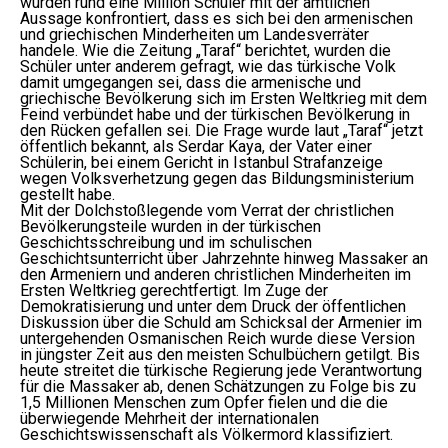
wurden rund eine Million Schüler mit der amtlichen
Aussage konfrontiert, dass es sich bei den armenischen
und griechischen Minderheiten um Landesverräter
handele. Wie die Zeitung „Taraf“ berichtet, wurden die
Schüler unter anderem gefragt, wie das türkische Volk
damit umgegangen sei, dass die armenische und
griechische Bevölkerung sich im Ersten Weltkrieg mit dem
Feind verbündet habe und der türkischen Bevölkerung in
den Rücken gefallen sei. Die Frage wurde laut „Taraf“ jetzt
öffentlich bekannt, als Serdar Kaya, der Vater einer
Schülerin, bei einem Gericht in Istanbul Strafanzeige
wegen Volksverhetzung gegen das Bildungsministerium
gestellt habe.
Mit der Dolchstoßlegende vom Verrat der christlichen
Bevölkerungsteile wurden in der türkischen
Geschichtsschreibung und im schulischen
Geschichtsunterricht über Jahrzehnte hinweg Massaker an
den Armeniern und anderen christlichen Minderheiten im
Ersten Weltkrieg gerechtfertigt. Im Zuge der
Demokratisierung und unter dem Druck der öffentlichen
Diskussion über die Schuld am Schicksal der Armenier im
untergehenden Osmanischen Reich wurde diese Version
in jüngster Zeit aus den meisten Schulbüchern getilgt. Bis
heute streitet die türkische Regierung jede Verantwortung
für die Massaker ab, denen Schätzungen zu Folge bis zu
1,5 Millionen Menschen zum Opfer fielen und die die
überwiegende Mehrheit der internationalen
Geschichtswissenschaft als Völkermord klassifiziert.