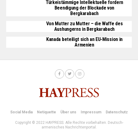
Türkeistämmige Intellektuelle fordern
Beendigung der Blockade von
Bergkarabach
Von Mutter zu Mutter – die Waffe des
Aushungerns in Bergkarabach
Kanada beteiligt sich an EU-Mission in
Armenien
Social Media
Netiquette
Über uns
Impressum
Datenschutz
Copyright © 2022 HAYPRESS. Alle Rechte vorbehalten. Deutsch-
armenisches Nachrichtenportal.