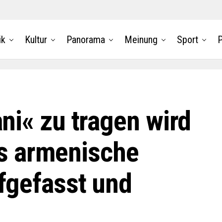
ik
Kultur
Panorama
Meinung
Sport
P
i« zu tragen wird
ls armenische
fgefasst und