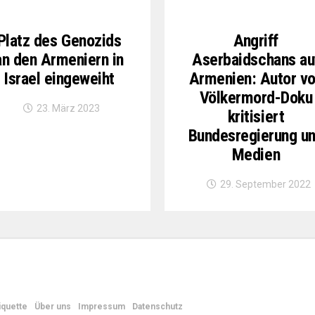
Platz des Genozids
Angriff
an den Armeniern in
Aserbaidschans au
Israel eingeweiht
Armenien: Autor v
Völkermord-Doku
23. März 2023
kritisiert
Bundesregierung u
Medien
29. September 2022
iquette
Über uns
Impressum
Datenschutz