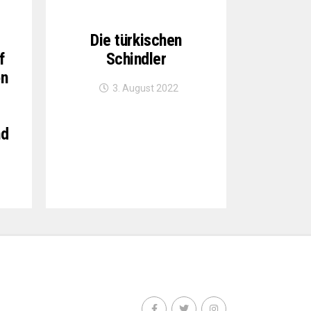
Die türkischen
f
Schindler
on
3. August 2022
nd