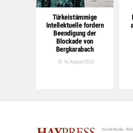
Türkeistämmige
Intellektuelle fordern
Beendigung der
Blockade von
Bergkarabach
16. August 2023
Social Media
Net