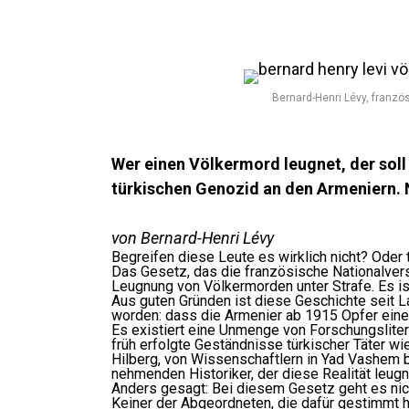
Bernard-Henri Lévy, französ
Wer einen Völkermord leugnet, der soll 
türkischen Genozid an den Armeniern. N
von Bernard-Henri Lévy
Begreifen diese Leute es wirklich nicht? Oder 
Das Gesetz, das die französische Nationalvers
Leugnung von Völkermorden unter Strafe. Es ist
Aus guten Gründen ist diese Geschichte seit 
worden: dass die Armenier ab 1915 Opfer eine
Es existiert eine Unmenge von Forschungsliter
früh erfolgte Geständnisse türkischer Täter wi
Hilberg, von Wissenschaftlern in Yad Vashem 
nehmenden Historiker, der diese Realität leug
Anders gesagt: Bei diesem Gesetz geht es nich
Keiner der Abgeordneten, die dafür gestimmt h