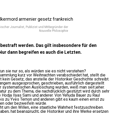
ischer Journalist, Publizist und Mitbegründer der
Nouvelle Philosophie
bestraft werden. Das gilt insbesondere für den
ur dann begreifen es auch die Letzten.
tun sie nur so, als würden sie es nicht verstehen?
ammlung kurz vor Weihnachten verabschiedet hat, stellt die
 kein Gesetz, das anstelle der Historiker Geschichte schreibt.
Langem ausgesprochen, geschrieben, ausführlich dargestellt
r systematischen Auslöschung wurden, weiß man seit jeher.
atur zu dem Thema, die nachdrücklich gestützt wird durch sehr
e Hodja Ilyas Sami und anderer. Von Yehuda Bauer zu Raul
bis zu Yves Ternon und anderen gibt es kaum einen ernst zu
nen oder bezweifeln würde.
t um den Willen, eine staatliche Wahrheit festzuschreiben.
aben, hat beansprucht, die Historiker und ihre Werke ersetzen