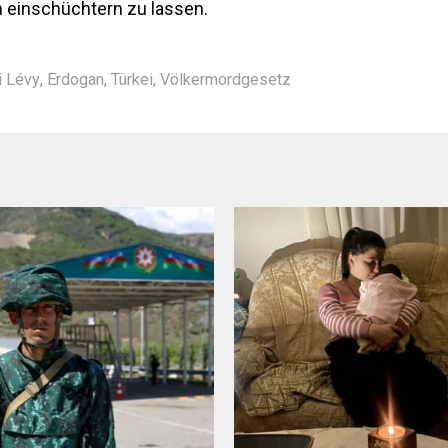
rn einschüchtern zu lassen.
i Lévy
,
Erdogan
,
Türkei
,
Völkermordgesetz