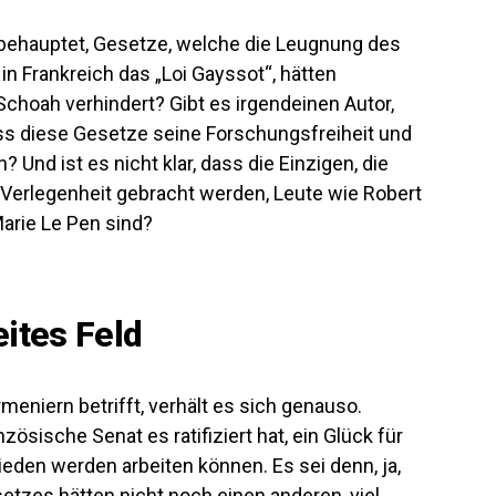
r behauptet, Gesetze, welche die Leugnung des
 in Frankreich das „Loi Gayssot“, hätten
choah verhindert? Gibt es irgendeinen Autor,
ss diese Gesetze seine Forschungsfreiheit und
 Und ist es nicht klar, dass die Einzigen, die
 Verlegenheit gebracht werden, Leute wie Robert
Marie Le Pen sind?
eites Feld
eniern betrifft, verhält es sich genauso.
zösische Senat es ratifiziert hat, ein Glück für
Frieden werden arbeiten können. Es sei denn, ja,
etzes hätten nicht noch einen anderen, viel