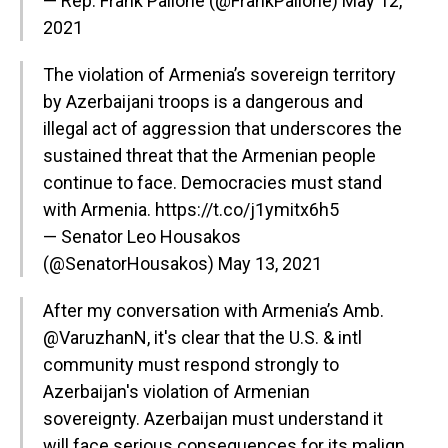
— Rep. Frank Pallone (@FrankPallone)
May 12,
2021
The violation of Armenia’s sovereign territory
by Azerbaijani troops is a dangerous and
illegal act of aggression that underscores the
sustained threat that the Armenian people
continue to face. Democracies must stand
with Armenia.
https://t.co/j1ymitx6h5
— Senator Leo Housakos
(@SenatorHousakos)
May 13, 2021
After my conversation with Armenia’s Amb.
@VaruzhanN
, it's clear that the U.S. & intl
community must respond strongly to
Azerbaijan's violation of Armenian
sovereignty. Azerbaijan must understand it
will face serious consequences for its malign