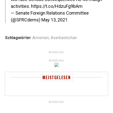
activities.
https://t.co/HdzuFg9bAm
— Senate Foreign Relations Committee
(@SFRCdems)
May 13, 2021
Schlagwörter
Armenien
,
Aserbaidschan
WERBUNG
WERBUNG
MEISTGELESEN
WERBUNG