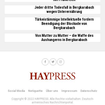
Jeder dritte Todesfall in Bergkarabach
wegen Unterernährung
Türkeistämmige Intellektuelle fordern
Beendigung der Blockade von
Bergkarabach
Von Mutter zu Mutter – die Waffe des
Aushungerns in Bergkarabach
Social Media
Netiquette
Über uns
Impressum
Datenschutz
Copyright © 2022 HAYPRESS. Alle Rechte vorbehalten. Deutsch-
armenisches Nachrichtenportal.