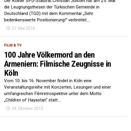
Der Kölner SPD-Stadtrat Christian Joisten hat am 25. Mai
die Leugnungsthesen der Türkischen Gemeinde in
Deutschland (TGD) mit dem Kommentar „Sehr
bedenkenswerte Positionierung!“ verbreitet....
27. Mai 2016
FILM & TV
100 Jahre Völkermord an den
Armeniern: Filmische Zeugnisse in
Köln
Vom 10. bis 16. November findet in Köln eine
Veranstaltungsreihe mit Konzerten, Lesungen und einer
umfangreichen Filmretrospektive unter dem Motto
„Children of Hayastan“ statt....
24. Oktober 2015