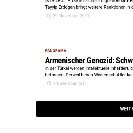
ISTANBUL. – Die kürzlich erfolgte »Dersim-E
Tayyip Erdogan bringt weitere Reaktionen in d
29. November 2011
PANORAMA
Armenischer Genozid: Schwa
In der Türkei werden Intellektuelle inhaftier
befassen. Derweil heben Wissenschaftler ka
7. November 2011
WEIT