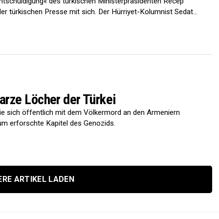
ntschuldigung« des türkischen Ministerpräsidenten Recep
er türkischen Presse mit sich. Der Hürriyet-Kolumnist Sedat...
rze Löcher der Türkei
t, die sich öffentlich mit dem Völkermord an den Armeniern
um erforschte Kapitel des Genozids.
ERE ARTIKEL LADEN