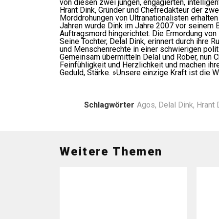
von diesen zwei jungen, engagierten, intellig
Hrant Dink, Gründer und Chefredakteur der zwe
Morddrohungen von Ultranationalisten erhalten 
Jahren wurde Dink im Jahre 2007 vor seinem Bü
Auftragsmord hingerichtet. Die Ermordung von H
Seine Tochter, Delal Dink, erinnert durch ihr
und Menschenrechte in einer schwierigen politi
Gemeinsam übermitteln Delal und Rober, nun C
Feinfühligkeit und Herzlichkeit und machen ih
Geduld, Stärke. »Unsere einzige Kraft ist die Wa
Schlagwörter
Agos
,
Delal Dink
,
Hrant 
Weitere Themen