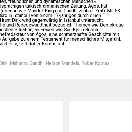
enten, freundlichen und dynamischen Menschen.«
isprachigen türkisch-armenischen Zeitung, Agos, hat
(ebenso wie Mandel, King und Gandhi zu ihrer Zeit). Mit 53
ro in Istanbul von einem 17-jährigen durch einen
rant Dink wird gegenwärtig in Istanbul untersucht.
e Ruhe und Redegewandtheit bezüglich Themen wie Demokratie
schen Situation, an Frauen wie Suu Kyi in Burma.
hefredakteur von Agos, eine schmerzhafte Geschichte mit
re Aufgabe zu einem Testament für menschliches Mitgefühl,
hrheit.«, teilt Rober Koptas mit.
Dink
,
Mahatma Gandhi
,
Nelson Mandela
,
Rober Koptas