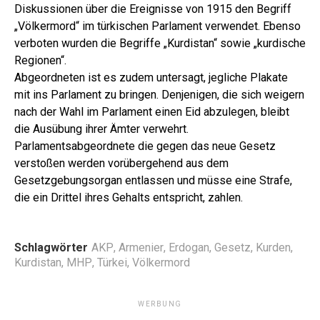
Diskussionen über die Ereignisse von 1915 den Begriff
„Völkermord“ im türkischen Parlament verwendet. Ebenso
verboten wurden die Begriffe „Kurdistan“ sowie „kurdische
Regionen“.
Abgeordneten ist es zudem untersagt, jegliche Plakate
mit ins Parlament zu bringen. Denjenigen, die sich weigern
nach der Wahl im Parlament einen Eid abzulegen, bleibt
die Ausübung ihrer Ämter verwehrt.
Parlamentsabgeordnete die gegen das neue Gesetz
verstoßen werden vorübergehend aus dem
Gesetzgebungsorgan entlassen und müsse eine Strafe,
die ein Drittel ihres Gehalts entspricht, zahlen.
Schlagwörter
AKP
,
Armenier
,
Erdogan
,
Gesetz
,
Kurden
,
Kurdistan
,
MHP
,
Türkei
,
Völkermord
WERBUNG