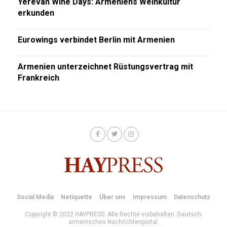
Yerevan Wine Days: Armeniens Weinkultur
erkunden
Eurowings verbindet Berlin mit Armenien
Armenien unterzeichnet Rüstungsvertrag mit
Frankreich
Social Media
Netiquette
Über uns
Impressum
Datenschutz
Copyright © 2022 HAYPRESS. Alle Rechte vorbehalten. Deutsch-
armenisches Nachrichtenportal.