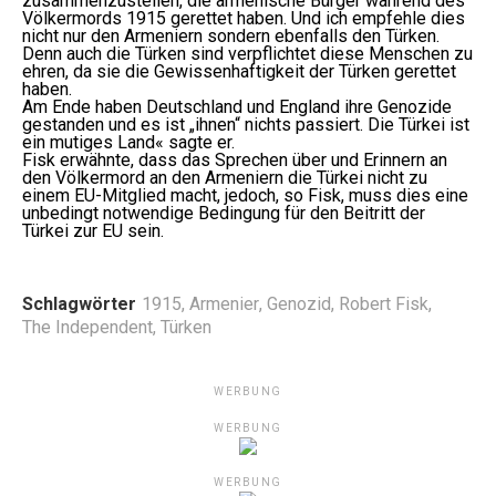
zusammenzustellen, die armenische Bürger während des
Völkermords 1915 gerettet haben. Und ich empfehle dies
nicht nur den Armeniern sondern ebenfalls den Türken.
Denn auch die Türken sind verpflichtet diese Menschen zu
ehren, da sie die Gewissenhaftigkeit der Türken gerettet
haben.
Am Ende haben Deutschland und England ihre Genozide
gestanden und es ist „ihnen“ nichts passiert. Die Türkei ist
ein mutiges Land« sagte er.
Fisk erwähnte, dass das Sprechen über und Erinnern an
den Völkermord an den Armeniern die Türkei nicht zu
einem EU-Mitglied macht, jedoch, so Fisk, muss dies eine
unbedingt notwendige Bedingung für den Beitritt der
Türkei zur EU sein.
Schlagwörter
1915
,
Armenier
,
Genozid
,
Robert Fisk
,
The Independent
,
Türken
WERBUNG
WERBUNG
WERBUNG