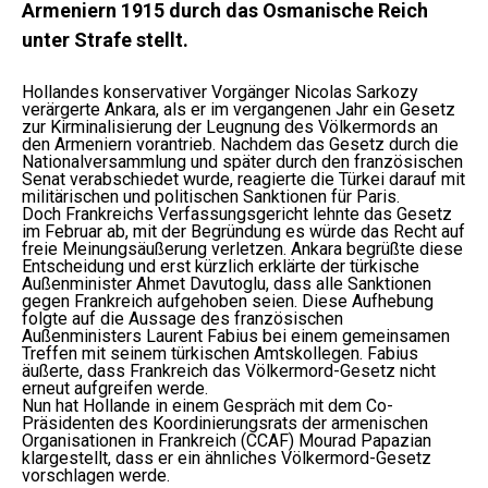
Armeniern 1915 durch das Osmanische Reich
unter Strafe stellt.
Hollandes konservativer Vorgänger Nicolas Sarkozy
verärgerte Ankara, als er im vergangenen Jahr ein Gesetz
zur Kirminalisierung der Leugnung des Völkermords an
den Armeniern vorantrieb. Nachdem das Gesetz durch die
Nationalversammlung und später durch den französischen
Senat verabschiedet wurde, reagierte die Türkei darauf mit
militärischen und politischen Sanktionen für Paris.
Doch Frankreichs Verfassungsgericht lehnte das Gesetz
im Februar ab, mit der Begründung es würde das Recht auf
freie Meinungsäußerung verletzen. Ankara begrüßte diese
Entscheidung und erst kürzlich erklärte der türkische
Außenminister Ahmet Davutoglu, dass alle Sanktionen
gegen Frankreich aufgehoben seien. Diese Aufhebung
folgte auf die Aussage des französischen
Außenministers Laurent Fabius bei einem gemeinsamen
Treffen mit seinem türkischen Amtskollegen. Fabius
äußerte, dass Frankreich das Völkermord-Gesetz nicht
erneut aufgreifen werde.
Nun hat Hollande in einem Gespräch mit dem Co-
Präsidenten des Koordinierungsrats der armenischen
Organisationen in Frankreich (CCAF) Mourad Papazian
klargestellt, dass er ein ähnliches Völkermord-Gesetz
vorschlagen werde.