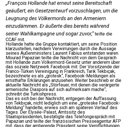
„François Hollande hat erneut seine Bereitschaft
geäußert, ein Gesetzentwurf vorzuschlagen, um die
Leugnung des Völkermords an den Armeniern
einzudämmen. Er äußerte dies bereits während
seiner Wahlkampagne und sogar zuvor,“
teilte die
CCAF mit.
Hollande hatte die Gruppe kontaktiert, um seine Position
klarzustellen, nachdem Verwirrungen durch die Aussage
seines Außenministers Laurent Fabius entstanden waren.
Mourad Papazian teilte die Nachricht von dem Gespräch
mit Hollande zum Völkermord-Gesetz unter anderem über
das soziale Netzwerk Facebook mit. Der Vorsitzende der
Franco-Türken Vereinigung in Frankreich, Tarık Tekbıçak,
bezeichnete es als „grotesk“, Facebook-Meldungen als
ernsthafte Erklärungen anzusehen. Weiter beschrieb er die
aktuelle Nachricht als „Störfeuer, mit denen die verärgerte
armenische Diaspora auf sich aufmerksam mache“,
schreibt die Turkishpress.
Das es sich bei der Nachricht, entgegen der Auffassung
von Tekbıçak, nicht lediglich um eine „groteske Facebook-
Meldung“ handelte, erwies sich am späteren Verlauf des
Tages. Der Élysée-Palast, Amtssitz des
Staatspräsidenten, bestätigte das Telefongespräch mit
Papazian und teilte der französischen Presseagentur AFP
mit, dass der amtierende Präsident seine Verpflichtungen