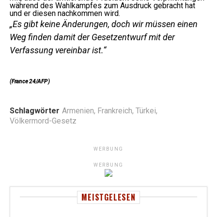
während des Wahlkampfes zum Ausdruck gebracht hat
und er diesen nachkommen wird.
„Es gibt keine Änderungen, doch wir müssen einen
Weg finden damit der Gesetzentwurf mit der
Verfassung vereinbar ist.“
(France 24/AFP)
Schlagwörter
Armenien
,
Frankreich
,
Türkei
,
Völkermord-Gesetz
WERBUNG
WERBUNG
MEISTGELESEN